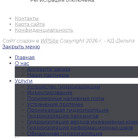
Регистрация отключена.
Контакты
Карта сайта
Конфиденциальность
Сайт создан в
WPSite
Copyright 2026 г. - КД-Дельта
Закрыть меню
Главная
О нас
Алгоритм заказа
Наши партнеры
Услуги
Устройство гидроизоляции
Инъектирование
Полимерные наливные полы
Устранение протечек
Проникающая гидроизоляция
Гидроизоляция паркингов
Гидроизоляция вводов инженерных ко
Гидроизоляция деформационных швов
Обмазочная гидроизоляция